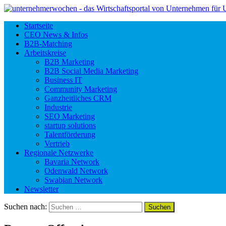
Startseite
CEO News & Infos
B2B-Matching
Arbeitskreise
B2B Marketing
B2B Social Media Marketing
Business IT
Community Marketing
Ganzheitliches CRM
Industrie
SEO Marketing
startup solutions
Talentförderung
Vertrieb
Regionale Netzwerke
Bavaria Network
Odenwald Network
Swabian Network
Newsletter
Suchen nach: