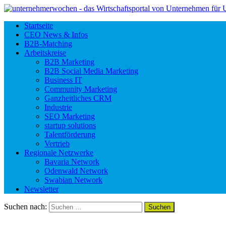
Startseite
CEO News & Infos
B2B-Matching
Arbeitskreise
B2B Marketing
B2B Social Media Marketing
Business IT
Community Marketing
Ganzheitliches CRM
Industrie
SEO Marketing
startup solutions
Talentförderung
Vertrieb
Regionale Netzwerke
Bavaria Network
Odenwald Network
Swabian Network
Newsletter
Suchen nach: