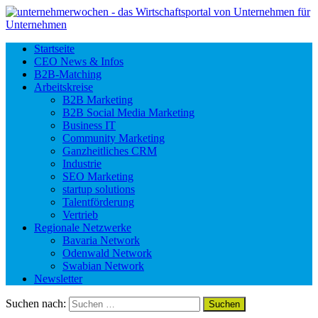
Startseite
CEO News & Infos
B2B-Matching
Arbeitskreise
B2B Marketing
B2B Social Media Marketing
Business IT
Community Marketing
Ganzheitliches CRM
Industrie
SEO Marketing
startup solutions
Talentförderung
Vertrieb
Regionale Netzwerke
Bavaria Network
Odenwald Network
Swabian Network
Newsletter
Suchen nach: