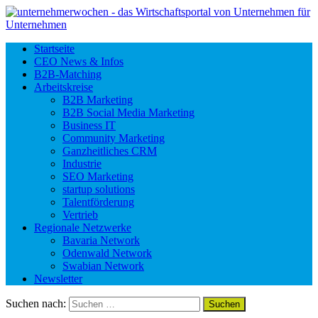
Startseite
CEO News & Infos
B2B-Matching
Arbeitskreise
B2B Marketing
B2B Social Media Marketing
Business IT
Community Marketing
Ganzheitliches CRM
Industrie
SEO Marketing
startup solutions
Talentförderung
Vertrieb
Regionale Netzwerke
Bavaria Network
Odenwald Network
Swabian Network
Newsletter
Suchen nach: