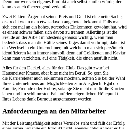
Denn nur wer sein eigenes Produkt auch selbst kaufen würde, der
kann es auch überzeugend verkaufen.
Zwei Fakten: Ärger hat seinen Preis und Geld ist eine nette Sache,
erst recht wenn man etwas davon angeboten bekommt. Falls man
sich erst mal an ein hohes, geregeltes Einkommen gewöhnt hat, wird
es einem schwer fallen sich davon zu trennen. Allerdings ist die
Freude an der Arbeit mindestens genauso wichtig, wenn man
bedenkt, dass man die Hälfte seines Tages damit verbringt, daher ist
ein Wechsel in ein Unternehmer, mit welchem man sich persönlich
identifizieren kann immer sinnvoll, denn auf Goldketten und Kaviar
kann man verzichten, auf eine Tätigkeit, die einen ausfüllt nicht.
Alles für den Dackel, alles für den Club. Das gibt zwar bei
Hausmeister Krause, aber bitte nicht im Beruf. So gern Sie
die Karriereleiter auch erklimmen möchten, achten Sie bei der Wahl
Ihres Unternehmens auf Möglichkeiten zum Ausgleich. Egal ob
Familie, Freunde oder Hobby, solange Sie nicht nur für die Karriere
leben und im schlimmsten Fall auf dem eigentlichen Höhepunkt
Ihres Lebens dank Burnout ausgemustert werden.
Anforderungen an den Mitarbeiter
Mit der Leistungsfähigkeit seines Vertriebs steht und fällt der Erfolg
einer Firma. Solange ein Produkt nicht lebenswichtig ist oder es für