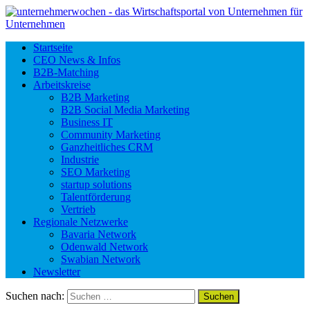
Startseite
CEO News & Infos
B2B-Matching
Arbeitskreise
B2B Marketing
B2B Social Media Marketing
Business IT
Community Marketing
Ganzheitliches CRM
Industrie
SEO Marketing
startup solutions
Talentförderung
Vertrieb
Regionale Netzwerke
Bavaria Network
Odenwald Network
Swabian Network
Newsletter
Suchen nach: