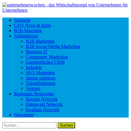
Startseite
CEO News & Infos
B2B-Matching
Arbeitskreise
B2B Marketing
B2B Social Media Marketing
Business IT
Community Marketing
Ganzheitliches CRM
Industrie
SEO Marketing
startup solutions
Talentförderung
Vertrieb
Regionale Netzwerke
Bavaria Network
Odenwald Network
Swabian Network
Newsletter
Suchen
nach: