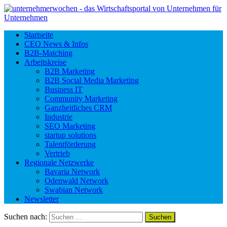
Startseite
CEO News & Infos
B2B-Matching
Arbeitskreise
B2B Marketing
B2B Social Media Marketing
Business IT
Community Marketing
Ganzheitliches CRM
Industrie
SEO Marketing
startup solutions
Talentförderung
Vertrieb
Regionale Netzwerke
Bavaria Network
Odenwald Network
Swabian Network
Newsletter
Suchen nach: