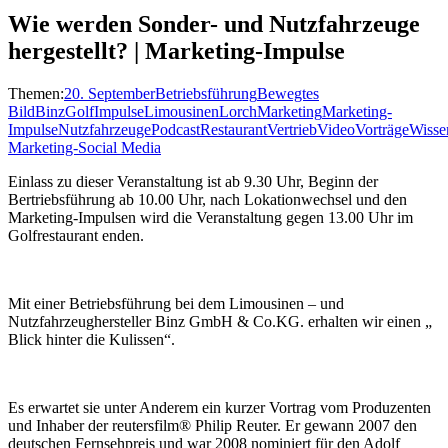
Wie werden Sonder- und Nutzfahrzeuge
hergestellt? | Marketing-Impulse
Themen:
20. September
Betriebsführung
Bewegtes
Bild
Binz
Golf
Impulse
Limousinen
Lorch
Marketing
Marketing-
Impulse
Nutzfahrzeuge
Podcast
Restaurant
Vertrieb
Video
Vorträge
Wisse
Marketing-Social Media
Einlass zu dieser Veranstaltung ist ab 9.30 Uhr, Beginn der
Bertriebsführung ab 10.00 Uhr, nach Lokationwechsel und den
Marketing-Impulsen wird die Veranstaltung gegen 13.00 Uhr im
Golfrestaurant enden.
Mit einer Betriebsführung bei dem Limousinen – und
Nutzfahrzeughersteller Binz GmbH & Co.KG. erhalten wir einen „
Blick hinter die Kulissen“.
Es erwartet sie unter Anderem ein kurzer Vortrag vom Produzenten
und Inhaber der reutersfilm® Philip Reuter. Er gewann 2007 den
deutschen Fernsehpreis und war 2008 nominiert für den Adolf